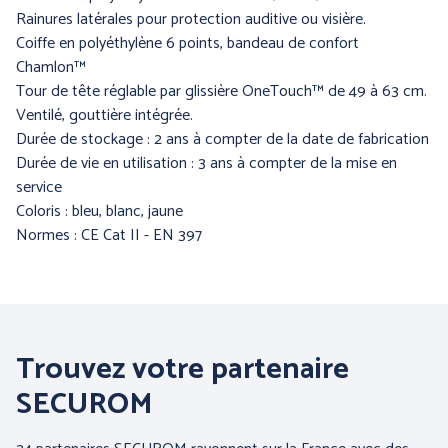
Rainures latérales pour protection auditive ou visière.
Coiffe en polyéthylène 6 points, bandeau de confort
Chamlon™
PRÉVENTION et
Tour de tête réglable par glissière OneTouch™ de 49 à 63 cm.
SECOURS
Ventilé, gouttière intégrée.
Durée de stockage : 2 ans à compter de la date de fabrication
Durée de vie en utilisation : 3 ans à compter de la mise en
service
ERGONOMIE et AIDE AU
Coloris : bleu, blanc, jaune
TRAVAIL
Normes : CE Cat II - EN 397
Par marque :
Trouvez votre partenaire
SECUROM