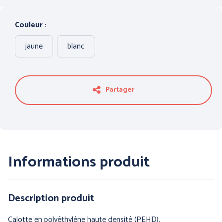
PROTECTION DU CORPS
PROTECTION DES PIEDS
- THERMIQUE et
Couleur :
INTEMPÉRIES
jaune
blanc
Partager
ANTICHUTE
HYGIENE
Informations produit
Description produit
Calotte en polyéthylène haute densité (PEHD).