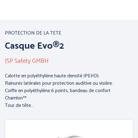
Aller
au
contenu
principal
Nos produits
PROTECTION DE LA TETE
Casque Evo®2
Par famille :
JSP Safety GMBH
Calotte en polyéthylène haute densité (PEHD).
Rainures latérales pour protection auditive ou visière.
Coiffe en polyéthylène 6 points, bandeau de confort
Chamlon™
Tour de tête…
PROTECTION DE LA
PROTECTION DES MAINS
TETE