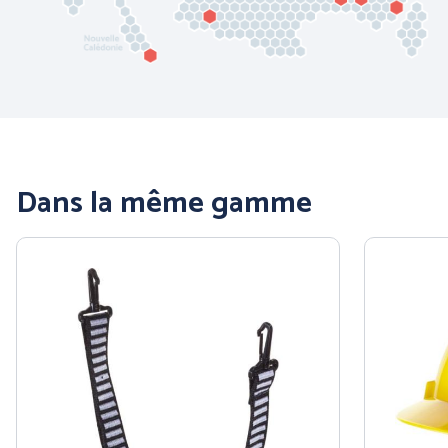
COFRA
ENGEL WORKWEAR
Dans la même gamme
JUBA
MSA France SAS