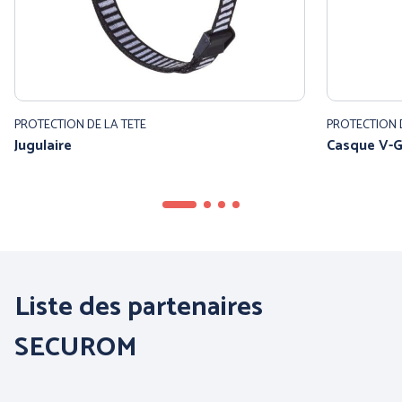
PROTECTION DE LA TETE
PROTECTION D
Jugulaire
Casque V-
PANTHER (ABOUTBLU)
PETZL DISTRIBUTION
Liste des partenaires
Voir toutes nos marques
SECUROM