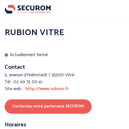
Aller
au
contenu
principal
Nos produits
RUBION VITRE
Par famille :
Actuellement fermé
Contact
5, avenue d'Helmstedt | 35500 Vitré
Tél : 02 99 75 00 41
Site web :
http://www.rubion.fr
Contactez votre partenaire SECUROM
PROTECTION DE LA
PROTECTION DES MAINS
TETE
Horaires