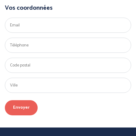
Vos coordonnées
BLS A SOCIO UNICO
BP (Bierbaum - Proenen)
CEPOVETT SAS
CHATARD
(Roan'Panchos)