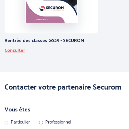
PROTECTION DU CORPS
PROTECTION DES PIEDS
- THERMIQUE et
INTEMPÉRIES
Rentrée des classes 2025 - SECUROM
Consulter
ANTICHUTE
HYGIENE
Contacter votre partenaire Securom
Vous êtes
Particulier
Professionnel