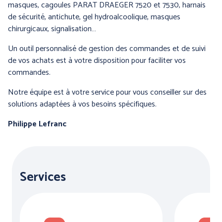
PROTECTION DU CORPS
PROTECTION DES PIEDS
masques, cagoules PARAT DRAEGER 7520 et 7530, harnais
- THERMIQUE et
de sécurité, antichute, gel hydroalcoolique, masques
INTEMPÉRIES
chirurgicaux, signalisation…
Un outil personnalisé de gestion des commandes et de suivi
de vos achats est à votre disposition pour faciliter vos
commandes.
Notre équipe est à votre service pour vous conseiller sur des
solutions adaptées à vos besoins spécifiques.
Philippe Lefranc
ANTICHUTE
HYGIENE
Services