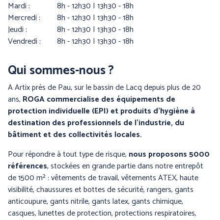
mardi :
8h - 12h30 | 13h30 - 18h
mercredi :
8h - 12h30 | 13h30 - 18h
jeudi :
8h - 12h30 | 13h30 - 18h
vendredi :
8h - 12h30 | 13h30 - 18h
Qui sommes-nous ?
A Artix près de Pau, sur le bassin de Lacq depuis plus de 20
PROTECTION DU CORPS
PROTECTION DU CORPS
ans,
ROGA commercialise des équipements de
- WORKWEAR
- TECHNIQUE -
protection individuelle (EPI) et produits d’hygiène à
destination des professionnels de l’industrie, du
bâtiment et des collectivités locales.
Pour répondre à tout type de risque,
nous proposons 5000
références
, stockées en grande partie dans notre entrepôt
de 1500 m² : vêtements de travail, vêtements ATEX, haute
visibilité, chaussures et bottes de sécurité, rangers, gants
anticoupure, gants nitrile, gants latex, gants chimique,
casques, lunettes de protection, protections respiratoires,