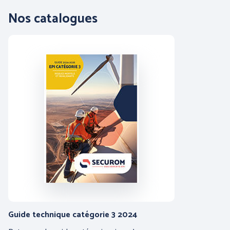
Nos catalogues
COFRA
ENGEL WORKWEAR
Guide technique catégorie 3 2024
JUBA
MSA France SAS