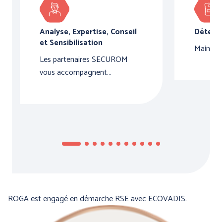
Analyse, Expertise, Conseil
Détecte
PRÉVENTION et
et Sensibilisation
Maintena
SECOURS
Les partenaires SECUROM
vous accompagnent…
ERGONOMIE et AIDE AU
TRAVAIL
Par marque :
ROGA est engagé en démarche RSE avec ECOVADIS.