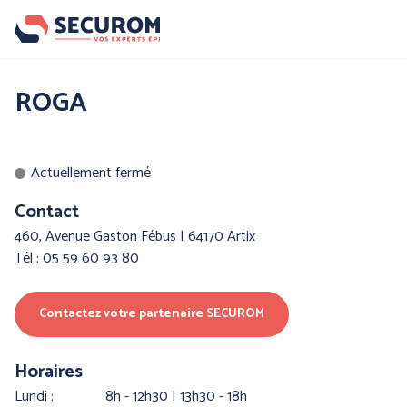
Aller
au
contenu
principal
Nos produits
ROGA
Par famille :
Actuellement fermé
Contact
460, Avenue Gaston Fébus | 64170 Artix
Tél : 05 59 60 93 80
Contactez votre partenaire SECUROM
PROTECTION DE LA
PROTECTION DES MAINS
TETE
Horaires
lundi :
8h - 12h30 | 13h30 - 18h