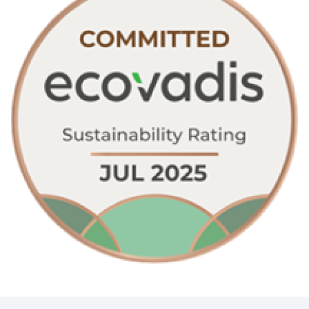
BLS A SOCIO UNICO
BP (Bierbaum - Proenen)
CEPOVETT SAS
CHATARD
(Roan'Panchos)