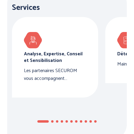
Services
PRÉVENTION et
SECOURS
Analyse, Expertise, Conseil
Détecte
ERGONOMIE et AIDE AU
et Sensibilisation
Maintena
TRAVAIL
Les partenaires SECUROM
vous accompagnent…
Par marque :