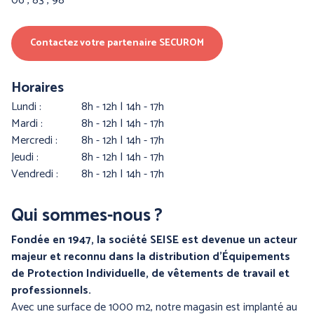
06 , 83 , 98
Contactez votre partenaire SECUROM
Horaires
lundi :
8h - 12h | 14h - 17h
mardi :
8h - 12h | 14h - 17h
PROTECTION DU CORPS
PROTECTION DU CORPS
mercredi :
8h - 12h | 14h - 17h
- WORKWEAR
- TECHNIQUE -
jeudi :
8h - 12h | 14h - 17h
vendredi :
8h - 12h | 14h - 17h
Qui sommes-nous ?
Fondée en 1947, la société SEISE est devenue un acteur
majeur et reconnu dans la distribution d’Équipements
de Protection Individuelle, de vêtements de travail et
professionnels.
Avec une surface de 1000 m2, notre magasin est implanté au