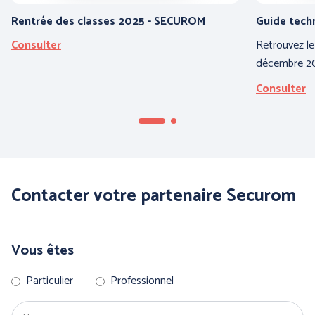
Rentrée des classes 2025 - SECUROM
Guide tech
Consulter
Retrouvez le
décembre 20
Consulter
COFRA
ENGEL WORKWEAR
Contacter votre partenaire Securom
Vous êtes
Particulier
Professionnel
JUBA
MSA France SAS