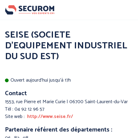
Aller
au
contenu
principal
Nos produits
SEISE (SOCIETE
D'EQUIPEMENT INDUSTRIEL
Par famille :
DU SUD EST)
Ouvert aujourd'hui jusqu'à 17h
Contact
1553, rue Pierre et Marie Curie | 06700 Saint-Laurent-du-Var
Tél : 04 92 12 96 57
Site web :
http://www.seise.fr/
PROTECTION DE LA
PROTECTION DES MAINS
TETE
Partenaire référent des départements :