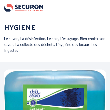
Aller
au
contenu
principal
Nos produits
HYGIENE
Par famille :
Le savon, La désinfection, Le soin, L'essuyage, Bien choisir son
savon, La collecte des déchets, L'hygiène des locaux, Les
lingettes
PROTECTION DE LA
PROTECTION DES MAINS
TETE