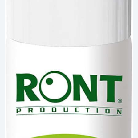
PRÉVENTION et
SECOURS
ERGONOMIE et AIDE AU
TRAVAIL
Par marque :