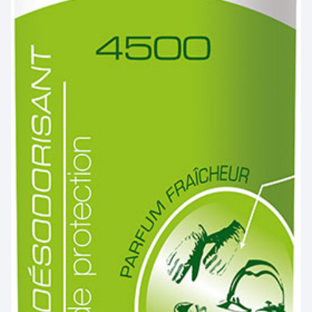
BLS A SOCIO UNICO
BP (Bierbaum - Proenen)
CEPOVETT SAS
CHATARD
(Roan'Panchos)