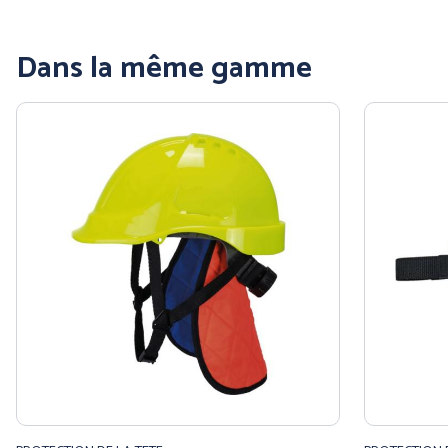
Dans la même gamme
COFRA
ENGEL WORKWEAR
JUBA
MSA France SAS