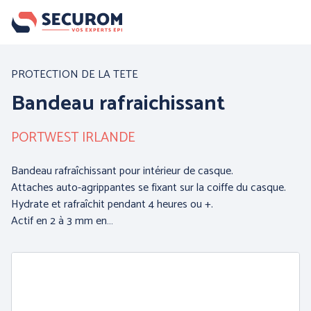
Aller
au
contenu
principal
Nos produits
PROTECTION DE LA TETE
Bandeau rafraichissant
Par famille :
PORTWEST IRLANDE
Bandeau rafraîchissant pour intérieur de casque.
Attaches auto-agrippantes se fixant sur la coiffe du casque.
Hydrate et rafraîchit pendant 4 heures ou +.
Actif en 2 à 3 mm en…
PROTECTION DE LA
PROTECTION DES MAINS
TETE