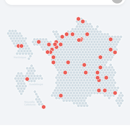
BLS A SOCIO UNICO
BP (Bierbaum - Proenen)
CEPOVETT SAS
CHATARD
(Roan'Panchos)