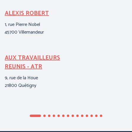
ALEXIS ROBERT
C
1, rue Pierre Nobel
15
45700 Villemandeur
95
AUX TRAVAILLEURS
E
REUNIS - ATR
A
9, rue de la Houe
ZI
21800 Quétigny
04