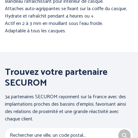
Bandeau rafraîchissant pour intérieur de casque.
Attaches auto-agrippantes se fixant sur la coiffe du casque.
Hydrate et rafraîchit pendant 4 heures ou +.
Actif en 2 à 3 mm en mouillant sous l'eau froide.
PRÉVENTION et
Adaptable à tous les casques.
SECOURS
ERGONOMIE et AIDE AU
TRAVAIL
Trouvez votre partenaire
SECUROM
Par marque :
34 partenaires SECUROM rayonnent sur la France avec des
implantations proches des bassins d’emploi, favorisant ainsi
des relations de proximité et une grande réactivité avec
chaque client.