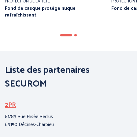
PROTECTION DE LA TETE
PROTECTION D
Fond de casque protège nuque
Fond de ca
rafraîchissant
Liste des partenaires
PANTHER (ABOUTBLU)
PETZL DISTRIBUTION
SECUROM
Voir toutes nos marques
2PR
B
I
81/83 Rue Elisée Reclus
69150 Décines-Charpieu
3,
62