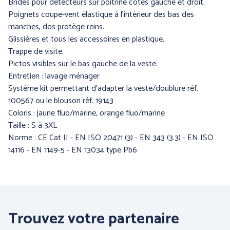
Brides pour détecteurs sur poitrine côtés gauche et droit.
Poignets coupe-vent élastique à l’intérieur des bas des
manches, dos protège reins.
Glissières et tous les accessoires en plastique.
Trappe de visite.
Pictos visibles sur le bas gauche de la veste.
Entretien : lavage ménager
Système kit permettant d’adapter la veste/doublure réf.
COFRA
ENGEL WORKWEAR
100567 ou le blouson réf. 19143
Coloris : jaune fluo/marine, orange fluo/marine
Taille : S à 3XL
Norme : CE Cat II - EN ISO 20471 (3) - EN 343 (3.3) - EN ISO
14116 - EN 1149-5 - EN 13034 type Pb6
Trouvez votre partenaire
JUBA
MSA France SAS