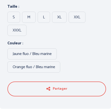
PROTECTION DU CORPS
PROTECTION DES PIEDS
Taille :
- THERMIQUE et
INTEMPÉRIES
S
M
L
XL
XXL
XXXL
Couleur :
Jaune fluo / Bleu marine
Orange fluo / Bleu marine
ANTICHUTE
HYGIENE
Partager