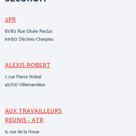
2PR
B
I
81/83 Rue Elisée Reclus
69150 Décines-Charpieu
3,
62
ALEXIS ROBERT
C
1, rue Pierre Nobel
15
45700 Villemandeur
95
AUX TRAVAILLEURS
E
REUNIS - ATR
A
9, rue de la Houe
ZI