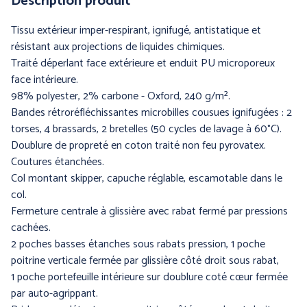
Description produit
Tissu extérieur imper-respirant, ignifugé, antistatique et
résistant aux projections de liquides chimiques.
Traité déperlant face extérieure et enduit PU microporeux
BLS A SOCIO UNICO
BP (Bierbaum - Proenen)
face intérieure.
98% polyester, 2% carbone - Oxford, 240 g/m².
Bandes rétroréfléchissantes microbilles cousues ignifugées : 2
torses, 4 brassards, 2 bretelles (50 cycles de lavage à 60°C).
Doublure de propreté en coton traité non feu pyrovatex.
Coutures étanchées.
Col montant skipper, capuche réglable, escamotable dans le
col.
Fermeture centrale à glissière avec rabat fermé par pressions
cachées.
CEPOVETT SAS
CHATARD
2 poches basses étanches sous rabats pression, 1 poche
(Roan'Panchos)
poitrine verticale fermée par glissière côté droit sous rabat,
1 poche portefeuille intérieure sur doublure coté cœur fermée
par auto-agrippant.