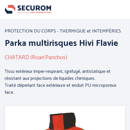
Aller
au
contenu
principal
Nos produits
PROTECTION DU CORPS - THERMIQUE et INTEMPÉRIES
Parka multirisques Hivi Flavie
Par famille :
CHATARD (Roan'Panchos)
Tissu extérieur imper-respirant, ignifugé, antistatique et
résistant aux projections de liquides chimiques.
Traité déperlant face extérieure et enduit PU microporeux
face…
PROTECTION DE LA
PROTECTION DES MAINS
TETE