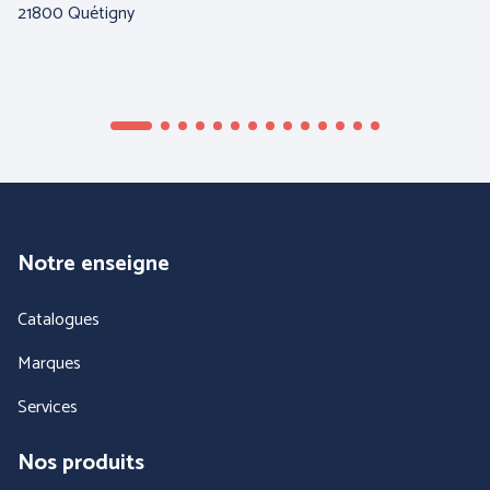
21800 Quétigny
04
Notre enseigne
Catalogues
Marques
Services
Nos produits