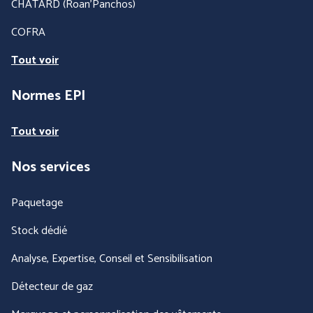
CHATARD (Roan'Panchos)
COFRA
Tout voir
BLS A SOCIO UNICO
BP (Bierbaum - Proenen)
Normes EPI
Tout voir
Nos services
Paquetage
Stock dédié
CEPOVETT SAS
CHATARD
Analyse, Expertise, Conseil et Sensibilisation
(Roan'Panchos)
Détecteur de gaz