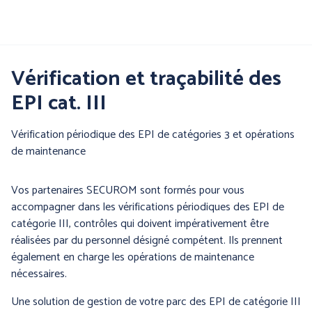
Aller
au
contenu
principal
Nos produits
Vérification et traçabilité des
EPI cat. III
Par famille :
Vérification périodique des EPI de catégories 3 et opérations
de maintenance
Vos partenaires SECUROM sont formés pour vous
accompagner dans les vérifications périodiques des EPI de
catégorie III, contrôles qui doivent impérativement être
réalisées par du personnel désigné compétent. Ils prennent
également en charge les opérations de maintenance
PROTECTION DE LA
PROTECTION DES MAINS
nécessaires.
TETE
Une solution de gestion de votre parc des EPI de catégorie III