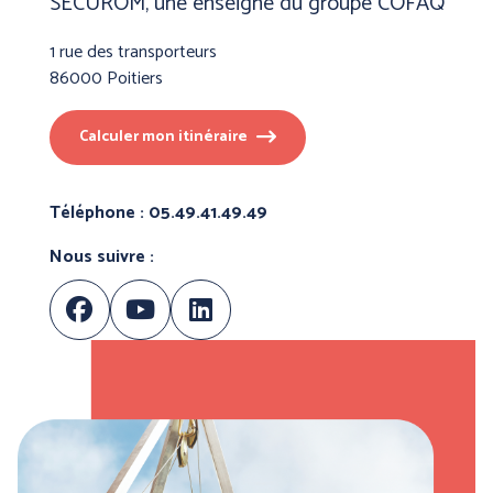
SECUROM, une enseigne du groupe COFAQ
1 rue des transporteurs
86000 Poitiers
BLS A SOCIO UNICO
BP (Bierbaum - Proenen)
Calculer mon itinéraire
Téléphone : 05.49.41.49.49
Nous suivre :
CEPOVETT SAS
CHATARD
(Roan'Panchos)