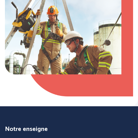
COFRA
ENGEL WORKWEAR
Notre enseigne
JUBA
MSA France SAS