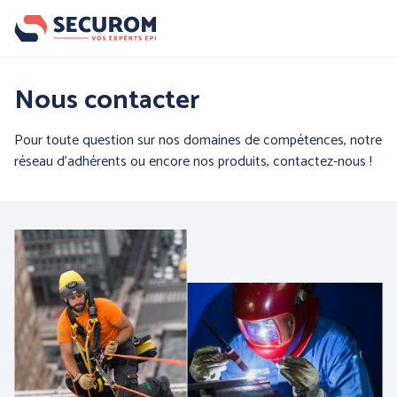
Aller
au
contenu
principal
Nos produits
Nous contacter
Par famille :
Pour toute question sur nos domaines de compétences, notre
réseau d'adhérents ou encore nos produits, contactez-nous !
PROTECTION DE LA
PROTECTION DES MAINS
TETE