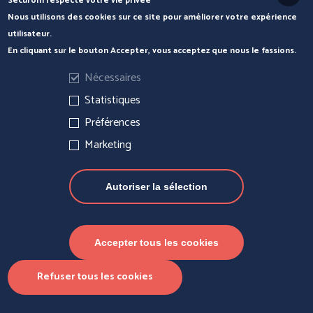
Securom respecte votre vie privée
Nous contacter
Nous utilisons des cookies sur ce site pour améliorer votre expérience
utilisateur.
En cliquant sur le bouton Accepter, vous acceptez que nous le fassions.
Nécessaires
Statistiques
Préférences
Marketing
Autoriser la sélection
Actualités
Mentions légales
Gérer les cookies
Accepter tous les cookies
© Securom 2022
Refuser tous les cookies
Menu
Produits
Partenaires
Contact