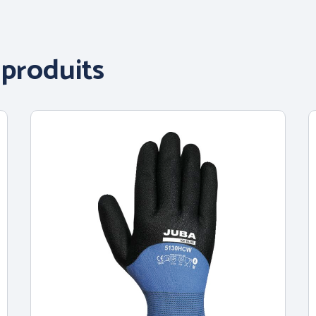
produits
PRÉVENTION et
SECOURS
 et AIDE
L