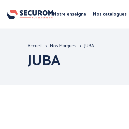
Aller
au
Notre enseigne
Nos catalogues
contenu
principal
Par famille
Fil
Accueil
Nos Marques
JUBA
Par marque
d'Ariane
JUBA
PROTECTIO
TETE