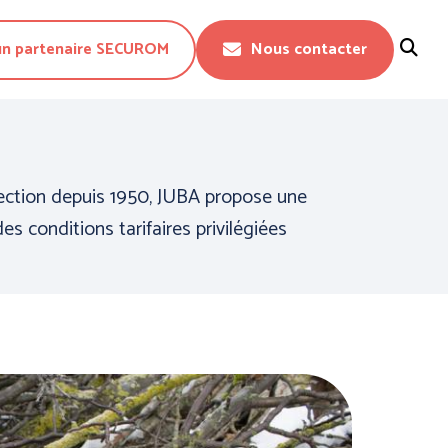
un partenaire SECUROM
Nous contacter
Fermer
ection depuis 1950, JUBA propose une
 conditions tarifaires privilégiées
CTION DU
PROTECTION DU
 - WORKWEAR
CORPS - TECHNIQUE -