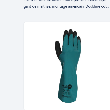
Cuir tout fleur de bovin. Pouce palmé, modèle type
gant de maîtrise, montage américain. Doublure cot…