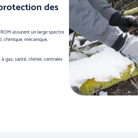
protection des
UROM assurent un large spectre
d), chimique, mécanique,
…
s à gaz, santé, chimie, centrales
ON DU
PROTECTION DES
ANTIC
HERMIQUE et
PIEDS
ES