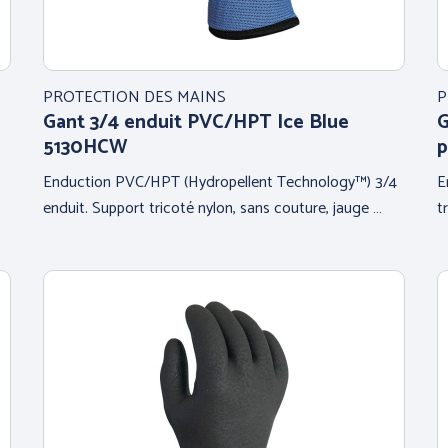
PROTECTION DES MAINS
P
Gant 3/4 enduit PVC/HPT Ice Blue
G
5130HCW
p
Enduction PVC/HPT (Hydropellent Technology™) 3/4
E
enduit. Support tricoté nylon, sans couture, jauge …
t