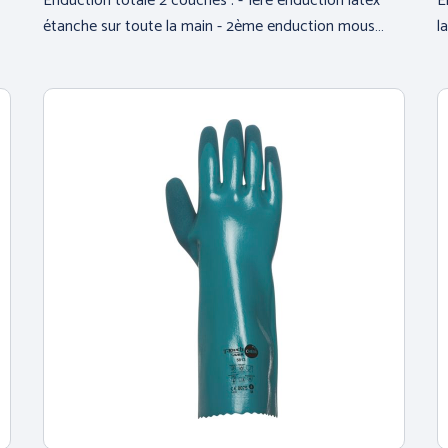
Enduction totale 2 couches : - 1ère enduction latex
E
étanche sur toute la main - 2ème enduction mous…
l