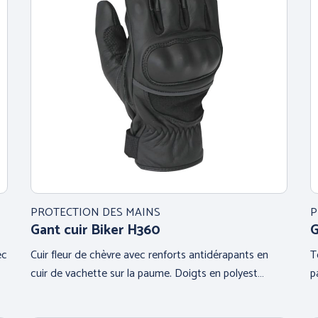
PROTECTION DES MAINS
P
Gant cuir Biker H360
G
ec
Cuir fleur de chèvre avec renforts antidérapants en
T
cuir de vachette sur la paume. Doigts en polyest…
p