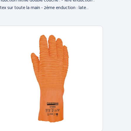
nduction nitrile double couche : - 1ère enduction :
atex sur toute la main - 2ème enduction : late…