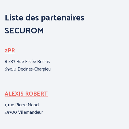
Liste des partenaires
SECUROM
2PR
B
I
81/83 Rue Elisée Reclus
69150 Décines-Charpieu
3,
62
ALEXIS ROBERT
C
1, rue Pierre Nobel
15
45700 Villemandeur
95