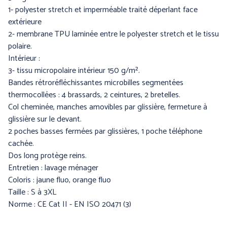
1- polyester stretch et imperméable traité déperlant face
extérieure
2- membrane TPU laminée entre le polyester stretch et le tissu
polaire.
BLS A SOCIO UNICO
BP (Bierbaum - Proenen)
Intérieur :
3- tissu micropolaire intérieur 150 g/m².
Bandes rétroréfléchissantes microbilles segmentées
thermocollées : 4 brassards, 2 ceintures, 2 bretelles.
Col cheminée, manches amovibles par glissière, fermeture à
glissière sur le devant.
2 poches basses fermées par glissières, 1 poche téléphone
cachée.
Dos long protège reins.
Entretien : lavage ménager
CEPOVETT SAS
CHATARD
Coloris : jaune fluo, orange fluo
(Roan'Panchos)
Taille : S à 3XL
Norme : CE Cat II - EN ISO 20471 (3)