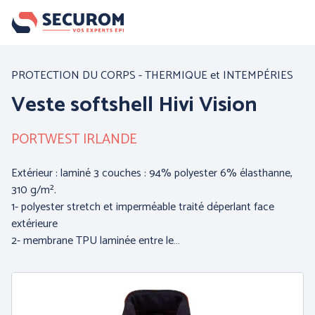
Aller
au
contenu
principal
Nos produits
PROTECTION DU CORPS - THERMIQUE et INTEMPÉRIES
Veste softshell Hivi Vision
Par famille :
PORTWEST IRLANDE
Extérieur : laminé 3 couches : 94% polyester 6% élasthanne,
310 g/m².
1- polyester stretch et imperméable traité déperlant face
extérieure
2- membrane TPU laminée entre le…
PROTECTION DE LA
PROTECTION DES MAINS
TETE