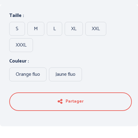
PROTECTION DU CORPS
PROTECTION DES PIEDS
- THERMIQUE et
Taille :
INTEMPÉRIES
S
M
L
XL
XXL
XXXL
Couleur :
Orange fluo
Jaune fluo
ANTICHUTE
HYGIENE
Partager