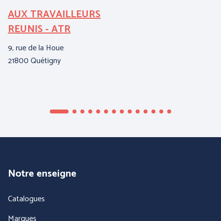
AUX TRAVAILLEURS
E
REUNIS - ATR
A
9, rue de la Houe
ZI
21800 Quétigny
04
Notre enseigne
Catalogues
Marques