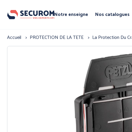
Aller
au
Notre enseigne
Nos catalogues
contenu
principal
Par famille
Fil
Accueil
PROTECTION DE LA TETE
La Protection Du C
d'Ariane
Par marque
PROTECTIO
TETE