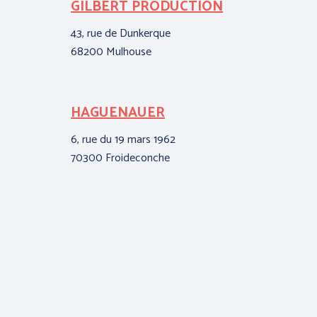
GILBERT PRODUCTION
JL
43, rue de Dunkerque
ZA 
68200 Mulhouse
141
HAGUENAUER
K
(M
6, rue du 19 mars 1962
70300 Froideconche
La 
561