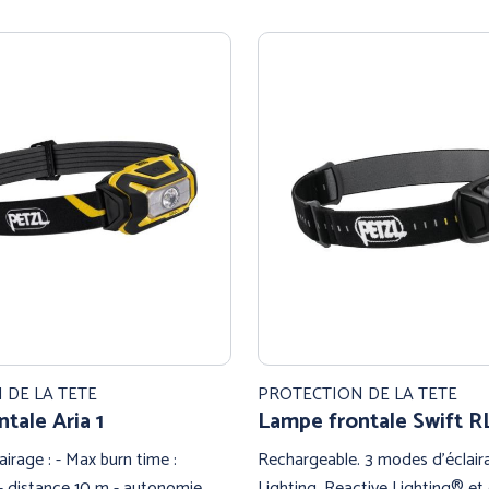
 DE LA TETE
PROTECTION DE LA TETE
tale Aria 1
Lampe frontale Swift R
irage : - Max burn time :
Rechargeable. 3 modes d'éclair
 - distance 10 m - autonomie
Lighting, Reactive Lighting® et 