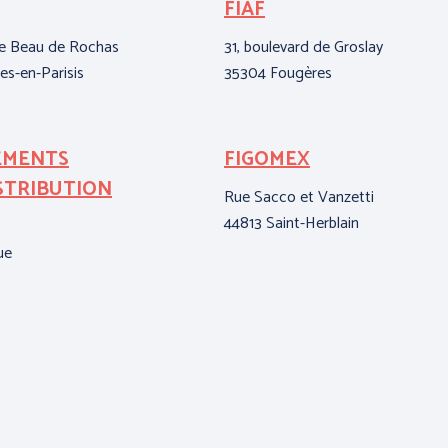
FIAF
se Beau de Rochas
31, boulevard de Groslay
es-en-Parisis
35304 Fougères
EMENTS
FIGOMEX
STRIBUTION
Rue Sacco et Vanzetti
44813 Saint-Herblain
ue