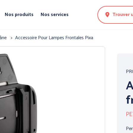
Nos produits
Nos services
Trouver 
râne
Accessoire Pour Lampes Frontales Pixa
PR
A
f
PE
N DE LA
PROTECTION DES
PROTE
MAINS
CORPS
Per