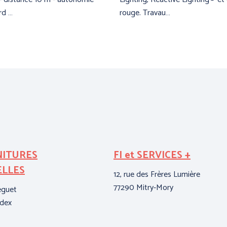
rd …
rouge. Travau…
NITURES
FI et SERVICES +
ELLES
12, rue des Frères Lumière
77290 Mitry-Mory
eguet
edex