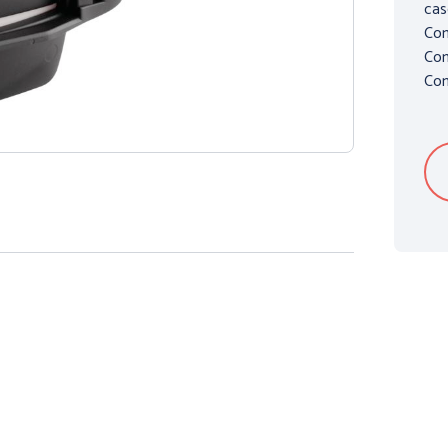
cas
Com
Con
Com
ON DU
PROTECTION DES
ANTIC
HERMIQUE et
PIEDS
ES