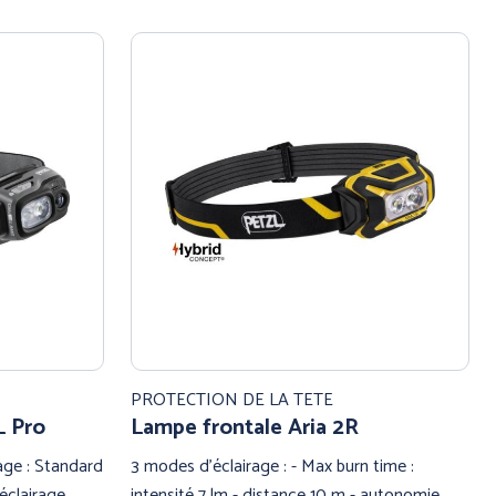
PROTECTION DE LA TETE
L Pro
Lampe frontale Aria 2R
age : Standard
3 modes d'éclairage : - Max burn time :
éclairage
intensité 7 lm - distance 10 m - autonomie