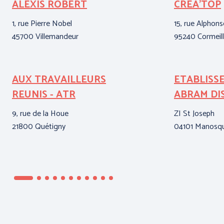
ALEXIS ROBERT
CREA'TOP
1, rue Pierre Nobel
15, rue Alphon
45700 Villemandeur
95240 Cormeill
AUX TRAVAILLEURS
ETABLISS
REUNIS - ATR
ABRAM DI
9, rue de la Houe
ZI St Joseph
21800 Quétigny
04101 Manosq