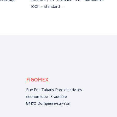
100h. - Standard …
FIGOMEX
HC
(P
Rue Eric Tabarly Parc d'activités
économique l'Eraudière
108
85170 Dompierre-sur-Yon
71