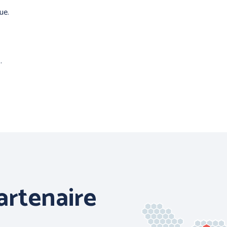
ue.
PRÉVENTION et
.
SECOURS
 et AIDE
L
artenaire