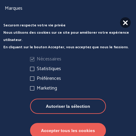
Marques
Services
Securom respecte votre vie privée
Nous utilisons des cookies sur ce site pour améliorer votre expérience
Nos produits
utilisateur.
En cliquant sur le bouton Accepter, vous acceptez que nous le fassions.
Par famille
COFRA
ENGEL WORKWEAR
Nécessaires
PROTECTION DE LA TETE
Statistiques
PROTECTION DES MAINS
Préférences
PROTECTION DU CORPS - WORKWEAR
Marketing
PROTECTION DU CORPS - TECHNIQUE -
Autoriser la sélection
PROTECTION DU CORPS - THERMIQUE et INTEMPÉRIES
PROTECTION DES PIEDS
Accepter tous les cookies
JUBA
MSA France SAS