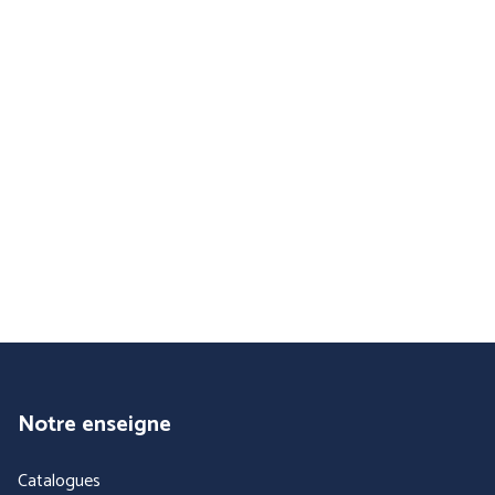
BLS A SOCIO UNICO
BP (Bierbaum - Proenen)
CEPOVETT SAS
CHATARD
(Roan'Panchos)
Notre enseigne
Catalogues