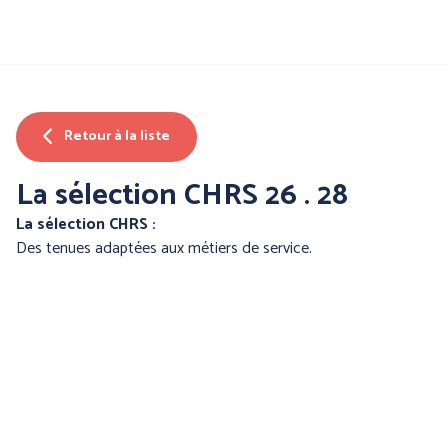
Aller
au
contenu
principal
Nos produits
Retour à la liste
Par famille :
La sélection CHRS 26 . 28
La sélection CHRS :
Des tenues adaptées aux métiers de service.
PROTECTION DE LA
PROTECTION DES MAINS
TETE