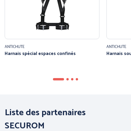
ANTICHUTE
ANTICHUTE
Harnais spécial espaces confinés
Harnais so
PANTHER (ABOUTBLU)
PETZL DISTRIBUTION
Voir toutes nos marques
Liste des partenaires
SECUROM