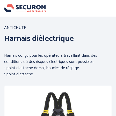
Aller
au
contenu
principal
Nos produits
ANTICHUTE
Harnais diélectrique
Par famille :
Harnais conçu pour les opérateurs travaillant dans des
conditions où des risques électriques sont possibles.
1 point d'attache dorsal, boucles de réglage.
1 point d'attache…
PROTECTION DE LA
PROTECTION DES MAINS
TETE