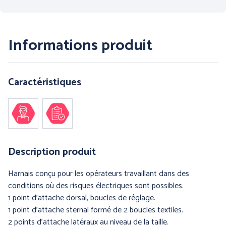
PROTECTION DU CORPS
PROTECTION DES PIEDS
- THERMIQUE et
INTEMPÉRIES
Informations produit
Caractéristiques
ANTICHUTE
HYGIENE
Description produit
Harnais conçu pour les opérateurs travaillant dans des
conditions où des risques électriques sont possibles.
1 point d'attache dorsal, boucles de réglage.
1 point d'attache sternal formé de 2 boucles textiles.
2 points d'attache latéraux au niveau de la taille.