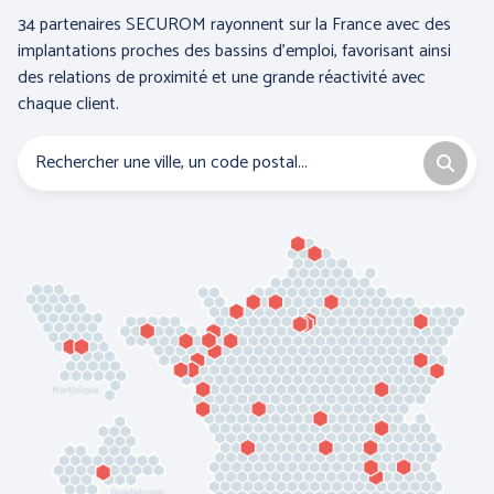
34 partenaires SECUROM rayonnent sur la France avec des
implantations proches des bassins d’emploi, favorisant ainsi
des relations de proximité et une grande réactivité avec
chaque client.
BLS A SOCIO UNICO
BP (Bierbaum - Proenen)
CEPOVETT SAS
CHATARD
(Roan'Panchos)