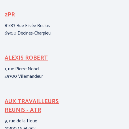
2PR
B
I
81/83 Rue Elisée Reclus
69150 Décines-Charpieu
3,
62
ALEXIS ROBERT
C
1, rue Pierre Nobel
15
45700 Villemandeur
95
AUX TRAVAILLEURS
E
REUNIS - ATR
A
9, rue de la Houe
ZI
21800 Quétigny
04