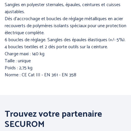
Sangles en polyester sternales, épaules, ceintures et cuisses
ajustables.
Dés d'accrochage et boucles de réglage métalliques en acier
PRÉVENTION et
recouverts de polymères isolants spéciaux pour une protection
SECOURS
électrique complète.
6 boucles de réglage. Sangles des épaules élastiques (+/- 5%).
4 boucles textiles et 2 dés porte outils sur la ceinture.
Charge maxi : 140 kg
ERGONOMIE et AIDE AU
Taille : unique
TRAVAIL
Poids : 2,75 kg
Norme : CE Cat III - EN 361 - EN 358
Par marque :
Trouvez votre partenaire
SECUROM