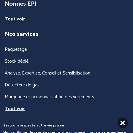
Normes EPI
Tout voir
BLS A SOCIO UNICO
BP (Bierbaum - Proenen)
Nos services
Paquetage
Stock dédié
Analyse, Expertise, Conseil et Sensibilisation
Détecteur de gaz
Marquage et personnalisation des vêtements
CEPOVETT SAS
CHATARD
Tout voir
(Roan'Panchos)
Securom respecte votre vie privée
Nous contacter
Nous utilisons des cookies sur ce site pour améliorer votre expérience