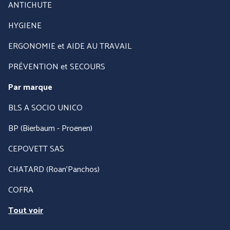
ANTICHUTE
HYGIENE
PRÉVENTION et
ERGONOMIE et AIDE AU TRAVAIL
SECOURS
PRÉVENTION et SECOURS
Par marque
ERGONOMIE et AIDE AU
BLS A SOCIO UNICO
TRAVAIL
BP (Bierbaum - Proenen)
Par marque :
CEPOVETT SAS
CHATARD (Roan'Panchos)
COFRA
Tout voir