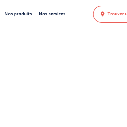
Nos produits
Nos services
Trouver 
N DE LA
PROTECTION DES
PROTE
MAINS
CORPS