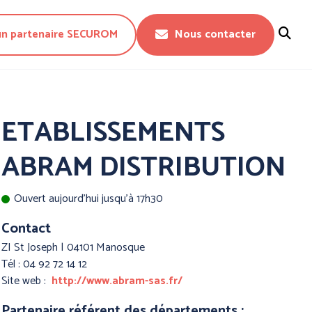
un partenaire SECUROM
Nous contacter
Fermer
ETABLISSEMENTS
ABRAM DISTRIBUTION
Ouvert aujourd'hui jusqu'à 17h30
Contact
ZI St Joseph | 04101 Manosque
Tél : 04 92 72 14 12
CTION DU
PROTECTION DU
Site web :
http://www.abram-sas.fr/
 - WORKWEAR
CORPS - TECHNIQUE -
Partenaire référent des départements :