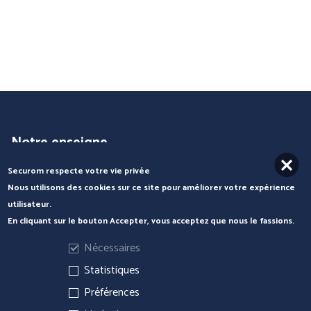
COFRA
ENGEL WORKWEAR
Notre enseigne
Securom respecte votre vie privée
Catalogues
Nous utilisons des cookies sur ce site pour améliorer votre expérience
Marques
utilisateur.
En cliquant sur le bouton Accepter, vous acceptez que nous le fassions.
Services
Nécessaires
Nos produits
Statistiques
Préférences
Par famille
JUBA
MSA France SAS