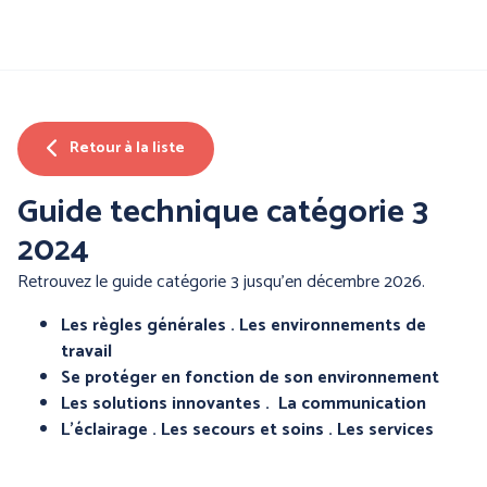
Aller
au
contenu
principal
Nos produits
Retour à la liste
Par famille :
Guide technique catégorie 3
2024
Retrouvez le guide catégorie 3 jusqu'en décembre 2026.
Les règles générales .
Les environnements de
travail
Se protéger en fonction de son environnement
Les solutions innovantes .
La communication
PROTECTION DE LA
PROTECTION DES MAINS
L’éclairage .
Les secours et soins .
Les services
TETE