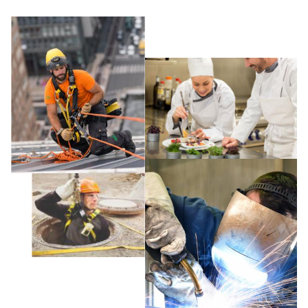
PRÉVENTION et
SECOURS
ERGONOMIE et AIDE AU
TRAVAIL
Par marque :