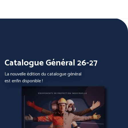
Aller
au
contenu
principal
Nos produits
Par famille :
Catalogue Général 26-27
La nouvelle édition du catalogue général
est enfin disponible !
PROTECTION DE LA
PROTECTION DES MAINS
TETE